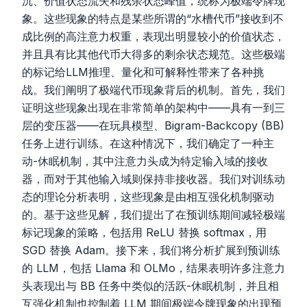
沉、价值状态流失和残余状态峰值，统称为极端令牌现
象。这些现象的特点是某些所谓的“水槽代币”接收到不
成比例的高注意力权重，表现出明显较小的价值状态，
并且具有比其他代币大得多的剩余状态规范。这些极端
的标记给LLM推理、量化和可解释性带来了各种挑
战。我们阐明了极端代币现象背后的机制。首先，我们
证明这些现象出现在非常简单的架构中——具有一到三
层的变压器——在玩具模型、Bigram-Backcopy (BB)
任务上进行训练。在这种情况下，我们确定了一种主
动-休眠机制，其中注意力头成为特定输入域的接收
器，而对于其他输入域则保持非接收器。我们对训练动
态的理论分析表明，这些现象是由相互强化机制驱动
的。基于这些见解，我们提出了在预训练期间减轻极端
标记现象的策略，包括用 ReLU 替换 softmax，用
SGD 替换 Adam。接下来，我们将分析扩展到预训练
的 LLM，包括 Llama 和 OLMo，结果表明许多注意力
头表现出与 BB 任务中类似的活跃-休眠机制，并且相
互强化机制也控制着 LLM 期间极端令牌现象的出现预