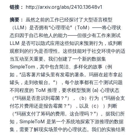
链接：
http://arxiv.org/abs/2410.13648v1
摘要：
虽然之前的工作已经探讨了大型语言模型
（LLM）是否拥有“心理理论”（ToM）——将心理状
态归因于自己和他人的能力——但很少有工作来测试
LLM 是否可以隐式应用这些知识来预测行为，或判断
观察到的行为是否理性。这些技能对于社交环境中的适
当互动至关重要。我们创建了一个新的数据集
SimpleTom，其中包含简洁、多样化的故事（例
如，“品客薯片罐头里有发霉的薯条。玛丽在超市拿起
罐头，走到收银台。”），每个故事都有三个测试问题
不同程度的 ToM 推理，要求模型预测 (a) 心理状态
（“玛丽是否意识到霉菌？”），（b）行为（“玛丽会支
付芯片费用还是报告霉菌？”），以及（c） ）判断
（“玛丽支付了筹码的费用。这合理吗？”）。据我们所
知，SimpleToM 是第一个系统地探索下游推理的数据
集，需要了解现实场景中的心理状态。我们的实验结果