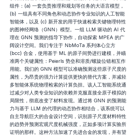
组件：(a) 一套负责推理和规划等任务的大语言模型，
(b) 一组具有不同角色和动态协作专业知识的人工智能
智能体，以及 (c) 新开发的用于快速检索关键物理特性
的图神经网络（GNN）模型。一组 LLM 驱动的 AI 代
理在 GNN 预测的指导下协作，自动探索 MPEA 的广
阔设计空间。我们专注于 NbMoTa 系列体心立方
(bcc) 合金，使用基于 ML 的原子间势进行建模，并瞄
准两个关键属性：Peierls 势垒和溶质/螺旋位错相互作
用能。我们的 GNN 模型可以准确预测这些原子尺度的
属性，为昂贵的强力计算提供更快的替代方案，并减轻
多智能体系统物理检索的计算负担。该人工智能系统通
过减少对人类专业知识的依赖并克服直接全原子模拟的
局限性，彻底改变了材料发现。通过将 GNN 的预测能
力与基于 LLM 的代理的动态协作相结合，该系统可以
自主导航巨大的合金设计空间，识别原子尺度材料特性
的趋势并预测宏观尺度机械强度，正如多项计算实验所
证明的那样。这种方法加速了先进合金的发现，并有望