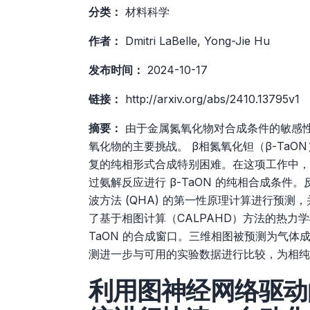
分类：
材料科学
作者：
Dmitri LaBelle, Yong-Jie Hu
发布时间：
2024-10-17
链接：
http://arxiv.org/abs/2410.13795v1
摘要：
由于金属氮氧化物对合成条件的敏感
氧化物的主要挑战。 β相氮氧化钽（β-Ta
复的纯相形式合成特别困难。在这项工作中，
过氨解反应进行 β-TaON 的纯相合成条
波方法 (QHA) 的第一性原理计算进行预
了基于相图计算（CALPAHD）方法的热力
TaON 的合成窗口。三维相图被预测为气
测进一步与可用的实验数据进行比较，为相纯 β
利用图神经网络驱动的