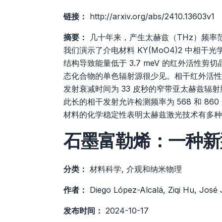
链接：
http://arxiv.org/abs/2410.13603v1
摘要：
几十年来，产生太赫兹（THz）频率
我们演示了介电材料 KY(MoO4)2 中相干光
结构导致能量低于 3.7 meV 的红外活性剪
态化合物的单色辐射源很少见。相干红外活性
发射衰减时间为 33 皮秒的窄带亚太赫兹辐
此长的相干发射允许检测频率为 568 和 86
材料的化学稳定性表明太赫兹激光技术有多种
石墨富勒烯：一种新
分类：
材料科学, 介观和纳米物理
作者：
Diego López-Alcalá, Ziqi Hu, José 
发布时间：
2024-10-17